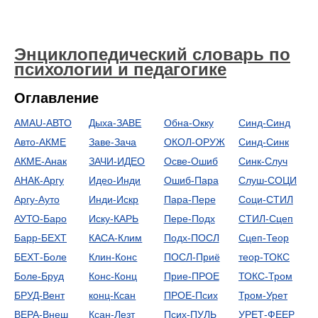
Энциклопедический словарь по
психологии и педагогике
Оглавление
AMAU-АВТО
Дыха-ЗАВЕ
Обна-Окку
Синд-Синд
Авто-АКМЕ
Заве-Зача
ОКОЛ-ОРУЖ
Синд-Синк
АКМЕ-Анак
ЗАЧИ-ИДЕО
Осве-Ошиб
Синк-Случ
АНАК-Аргу
Идео-Инди
Ошиб-Пара
Слуш-СОЦИ
Аргу-Ауто
Инди-Искр
Пара-Пере
Соци-СТИЛ
АУТО-Баро
Иску-КАРЬ
Пере-Подх
СТИЛ-Сцеп
Барр-БЕХТ
КАСА-Клим
Подх-ПОСЛ
Сцеп-Теор
БЕХТ-Боле
Клин-Конс
ПОСЛ-Приё
теор-ТОКС
Боле-Бруд
Конс-Конц
Прие-ПРОЕ
ТОКС-Тром
БРУД-Вент
конц-Ксан
ПРОЕ-Псих
Тром-Урет
ВЕРА-Внеш
Ксан-Лезт
Псих-ПУЛЬ
УРЕТ-ФЕЕР