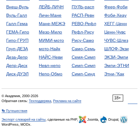
Внеш-Вуль
ЛЕЙБ-ЛИЧН
ПУЛЬ-расп
Феер-Фоби
Вуль-Галл
Личн-Мане
РАСП-Ревн
Фоби-Хеау
Галл-Гема
Мане-МЕЖЭ
РЕВО-Рефл
ХЕГГ-Ценн
ГЕМА-Гипо
Мезо-Мило
Рефл-Рису
Ценн-Чувс
Гипо-ГРУП
МИМИ-мото
Рису-Само
ЧУВС-Шлез
Груп-ДЕЗА
мото-Найк
Само-Семь
ШЛОФ-Экзи
Деза-Депр
НАЙС-Неви
Семя-Симп
ЭКЗИ-Эмпи
Депр-Диск
Невл-непо
Симп-Симп
Эмпи-ЭТНИ
Диск-ДУЭЛ
Непо-Обмо
Симп-Синд
Этни-“Как
© Академик, 2000-2026
18+
Обратная связь:
Техподдержка
,
Реклама на сайте
👣 Путешествия
Экспорт словарей на сайты
, сделанные на PHP,
Joomla,
Drupal,
WordPress, MODx.